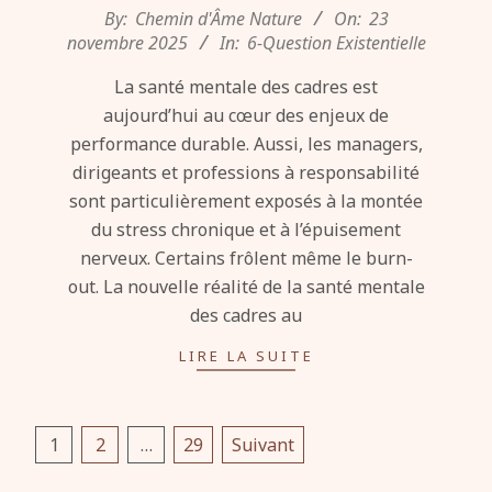
2025-
By:
Chemin d'Âme Nature
On:
23
11-
novembre 2025
In:
6-Question Existentielle
23
La santé mentale des cadres est
aujourd’hui au cœur des enjeux de
performance durable. Aussi, les managers,
dirigeants et professions à responsabilité
sont particulièrement exposés à la montée
du stress chronique et à l’épuisement
nerveux. Certains frôlent même le burn-
out. La nouvelle réalité de la santé mentale
des cadres au
LIRE LA SUITE
Pagination
1
2
…
29
Suivant
des